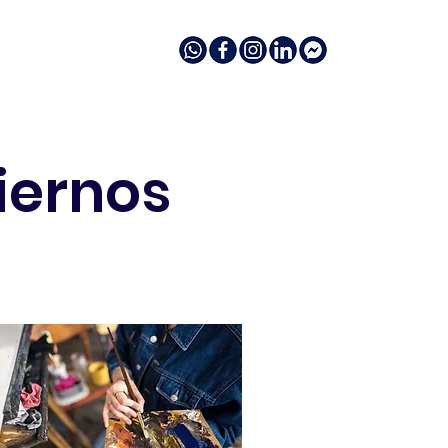
ones para empresas y gobiernos
iernos