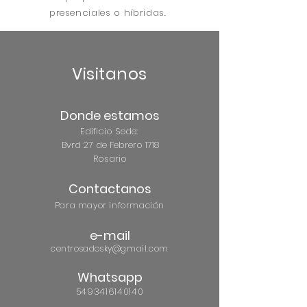
presenciales o híbridas.
Visitanos
Donde estamos
Edificio Sede:
Bvrd 27 de Febrero 1718
Rosario
Contactanos
Para mayor información
e-mail
centrosadosky@gmail.com
Whatsapp
5493416140140